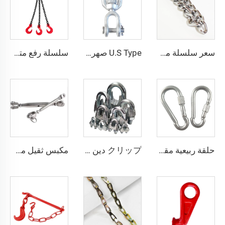
سعر سلسلة مقاومة للتواء مخصصة للأغراض البيطرية والكلاب
U.S Type صهرت بالقطر سلسلة كربونية فولاذية عين وفم G403 دوار السلسلة
سلسلة رفع متعددة الأرجل من الفولاذ المقاوم للصدأ 2 3 4 أرجل G80 مع钧
حلقة ربيعية مقاومة للصدأ وفقًا للمعيار Din5299d لرياضة التسلق
クリップ دين 741 لأجهزة السلك الموتر مقاطع سلك موتر
مكبس ثقيل من الفولاذ المقاوم للصدأ SS304/316 بنهايات فك أوروبية وأجسام مغلقة