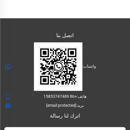
اتصل بنا
واتساب:
هاتف:
+86 15853747489
بريد:
[email protected]
اترك لنا رسالة