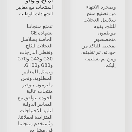
الإنتاج، وتتوافق
وبمجرد الانتهاء
المنتجات مع معايير
من تصنيع منتج
الشهادات الوطنية
سلاسل العجلات
للثلج، يقوم
تتمتع منتجاتنا
موظفون
بشهادة CE
متخصصون
الخاصة بسلاسل
بفحصه للتأكد من
العجلات للثلج،
جودته، ثم تغليفه،
وتغطي الدرجات
ومن ثم تسليمه
G30 وG43 وG70
إليكم.
وG80 وG100،
وتمتثل للمعايير
المطلوبة. ونحن
ملتزمون بتوفير
منتجات عالية
الجودة تتوافق مع
المعايير الدولية
لتلبية الاحتياجات
المتزايدة لعملائنا.
وتُستخدم منتجاتنا
في مشاريع