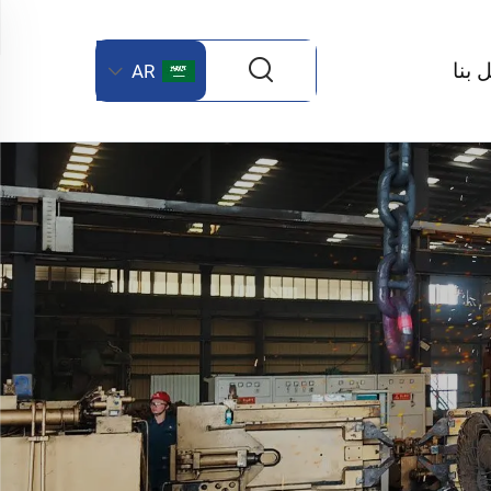
 بنا
AR