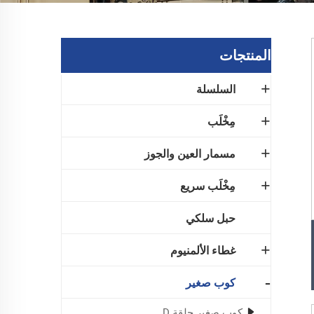
المنتجات
السلسلة
مِخْلَب
مسمار العين والجوز
مِخْلَب سريع
حبل سلكي
غطاء الألمنيوم
كوب صغير
كوب صغير حلقة D