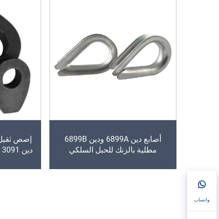
أصابع دين 6899A ودين 6899B
إصص ثقيل
مطلية بالزنك للحبل السلكي
دين 3091 لاستخدام الحبال السلكية
واتساب