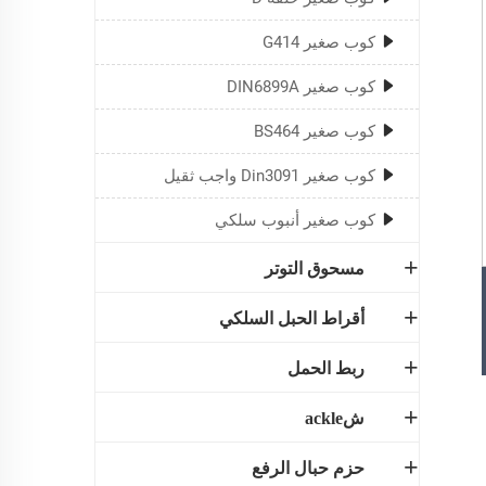
كوب صغير G414
كوب صغير DIN6899A
كوب صغير BS464
كوب صغير Din3091 واجب ثقيل
كوب صغير أنبوب سلكي
مسحوق التوتر
أقراط الحبل السلكي
ربط الحمل
شackle
حزم حبال الرفع