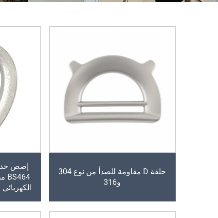
إصص حديد
حلقة D مقاومة للصدأ من نوع 304
464
و316
الكهربائي 