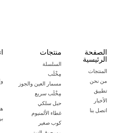
الصفحة
منتجات
ات
الرئيسية
السلسلة
المنتجات
مِخْلَب
وا
من نحن
مسمار العين والجوز
تطبيق
مِخْلَب سريع
الأخبار
حبل سلكي
ها
اتصل بنا
غطاء الألمنيوم
بر
كوب صغير
مسحوق التوتر