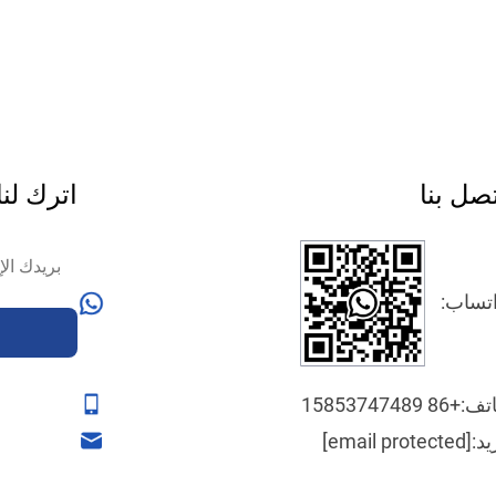
صل بنا
اترك لنا
تساب:
تف:
+86 15853747489
يد:
[email protected]