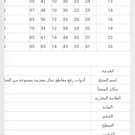
130
55
42
10
30
23
24
13
135
57
44
10
30
23
25
14
210
63
50
12
33
26
29
16
280
75
54
12
38
29
32
19
040
85
61
14
44
33
37
22
440
95
65
14
45
35
41
26
الخدمة
اسم المنتج
أدوات رفع مقاطع حبال معدنية مصنوعة من الصلب القابل للتشكيل بقطر 5/16 وفقًا للمواصفة JIS، صناعة مضاعفة بالطرق الساخنة 10 32mm
مكان المنشأ
العلامة التجارية
المادة
الحجم
السطح
القياسي