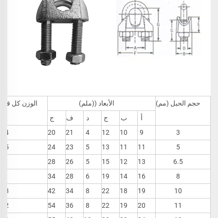
حجم الحبل (مم)
الأبعاد ((ملم)
الوزن كل قطع
أ
ب
ج
د
ف
ج
014
20
21
4
12
10
9
3
015
24
23
5
13
11
11
5
021
28
26
5
15
12
13
6.5
041
34
28
6
19
14
16
8
068
42
34
8
22
18
19
10
072
54
36
8
22
19
20
11