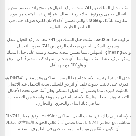
مثبت حبل السلك دين741 معدات رفع الحبال هو منتج رائد مصمم لتقديم
اتصال محمي وموثوق به لأحزمة السلك. يتم إنتاج هذا المثبت من مواد
مقاومة للتآكل ودurable والتي تضمن أداء الأمان لفترة طويلة حتى في
العناصر الخارجية القاسية.
تركيب هذا
LoadStar
مثبت حبل السلك دين741 معدات رفع الحبال سهل
وسريع. الشكل الخاص بمعدات الرفع دين741 يسمح بالتعديل
والتightening السهلين، مما يضمن قبضة محمية ومتينة على حبل السلك.
يمكن تركيب هذا المثبت بواسطة أي شخص، سواء كنت محترفًا في الرفع
أو هاوٍ DIY مع جهد أقل.
إحدى الفوائد الرئيسية لاستخدام هذا المثبت السلكي وفق معيار DIN741 هو
قدرته على تجنب حدوث تلف أو انزلاق للسلك. سعة التحمل عند الاتصال
بالمثبت كبيرة، مما يضمن أن الحبل السلكي يظل آمنًا حتى تحت الأحمال
الثقيلة. وهذا يجعله مناسبًا للاستخدام في مجموعة واسعة من التطبيقات،
بما في ذلك البناء، والبحري، والتجاري.
بالإضافة إلى ذلك، فإن مثبت الحبل السلكي LoadStar وفق معيار DIN741
يتماشى مع معايير DIN741، مما يضمن أداءً عالي الجودة.这意味着 يمكنك
أن تكون واثقًا من موثوقيته ومتانته حتى في الظروف الصعبة.