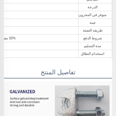
الدرجة
متوفر في المخزون
عينة
طريقة التعبئة
شروط الدفع
30% مقدماً عن طريق التحويل البنكي، يتم دفع الباقي بعد رؤية نسخة ب/L؛ اعتماد مستندي قابل للدفع فوراً؛ ويسترن يونيون.
مدة التسليم
استخدام النطاق
تفاصيل المنتج