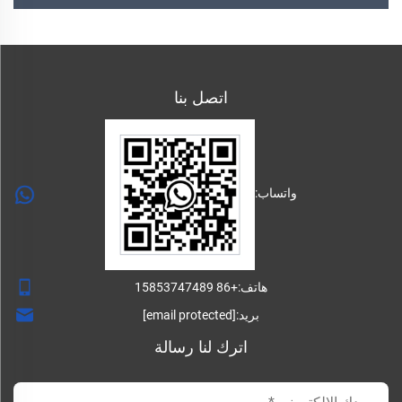
اتصل بنا
واتساب:
هاتف:
+86 15853747489
بريد:
[email protected]
اترك لنا رسالة