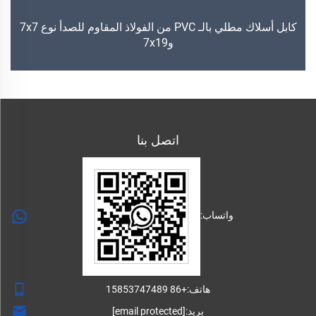
كابل أسلاك مطلي بالـ PVC من الفولاذ المقاوم للصدأ نوع 7x7
و7x19
اتصل بنا
واتساب:
هاتف:
+86 15853747489
بريد:
[email protected]