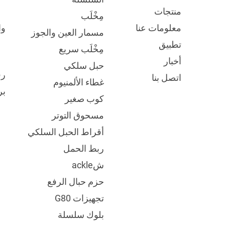
منتجات
مِخْلَب
وا
معلومات عنا
مسمار العين والجوز
تطبيق
مِخْلَب سريع
أخبار
حبل سلكي
رق
اتصل بنا
غطاء الألمنيوم
بر
كوب صغير
مسحوق التوتر
أقراط الحبل السلكي
ربط الحمل
شackle
حزم حبال الرفع
تجهيزات G80
بلوك سلسلة