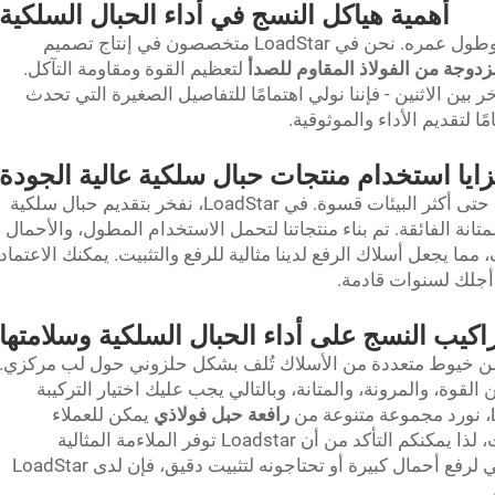
أهمية هياكل النسج في أداء الحبال السلكية
يُعد نسج الحبل السلكي عاملًا مهمًا في أدائه وطول عمره. نحن في LoadStar متخصصون في إنتاج تصميم
وجة من الفولاذ المقاوم للصدأ
لتعظيم القوة ومقاومة التآكل.
آخر بين الاثنين - فإننا نولي اهتمامًا للتفاصيل الصغيرة التي تحدث
ا لتقديم الأداء والموثوقية.
ايا استخدام منتجات حبال سلكية عالية الجودة
منتجات حبال سلكية متفوقة مصنوعة لتتحمل حتى أكثر البيئات قسوة. في LoadStar، نفخر بتقديم حبال سلكية
انة الفائقة. تم بناء منتجاتنا لتحمل الاستخدام المطول، والأحمال
ا يجعل أسلاك الرفع لدينا مثالية للرفع والتثبيت. يمكنك الاعتماد
تراكيب النسج على أداء الحبال السلكية وسلامتها
من خيوط متعددة من الأسلاك تُلف بشكل حلزوني حول لب مركزي.
قوة، والمرونة، والمتانة، وبالتالي يجب عليك اختيار التركيبة
رافعة حبل فولاذي
يمكن للعملاء
الاختيار من بين تشكيلات مختلفة من الطبقات، لذا يمكنكم التأكد من أن Loadstar توفر الملاءمة المثالية
لاحتياجاتكم. سواء كنتم تبحثون عن حبل سلكي لرفع أحمال كبيرة أو تحتاجونه لتثبيت دقيق، فإن لدى LoadStar
.