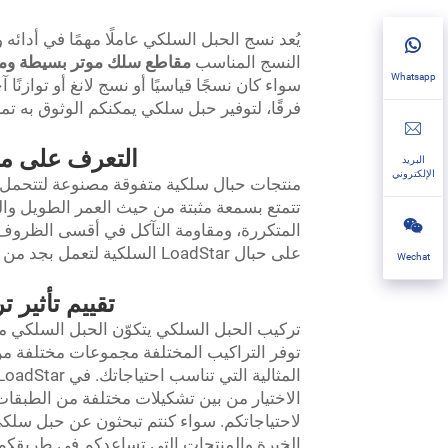
النسج المناسب
مقاطع سلك موتر بسيطة ومزد
Whatsapp
سواء كان نسجًا قياسيًا أو نسج لانغ أو توازنًا 
فرقًا، لتوفير حبل سلكي يمكنكم الوثوق به تمامً
التعرف على مز
البريد
الإلكتروني
تتمتع بسمعة مثبتة من حيث العمر الطويل والمت
المتكررة، ومقاومة التآكل في أقسى الظروف، مم
على حبال LoadStar السلكية لتعمل بجد من أجلك لسنوات قادمة.
Wechat
تقييم تأثير 
تركيب الحبل السلكي يتكوّن الحبل السلكي 
توفر التراكيب المختلفة مجموعات مختلفة من ال
المثالية التي تناسب احتياجاتك. في LoadStar، نورد مجموعة متنوعة من
الخبرة والمنتجات التي تساعدكم في طريقكم