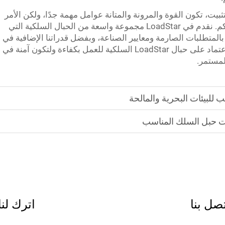
بيت، تكون القوة والمرونة والمتانة عوامل مهمة جدًا، ولكن الأمر
يعتمد دائمًا على المتطلبات الخاصة بمشروعكم. نقدم في LoadStar مجموعة واسعة من الحبال السلكية التي
بالمتطلبات الصارمة ومعايير الصناعة، وبفضل قدراتنا الإضافية في
التشغيل، فإنها تفوق هذه المعايير. يمكنكم الاعتماد على حبال LoadStar السلكية للعمل بكفاءة ولتكون آمنة في
لمستمر.
 للبيئات البحرية والمالحة
بّت حبل السلك المناسب
صل بنا
اترك لنا