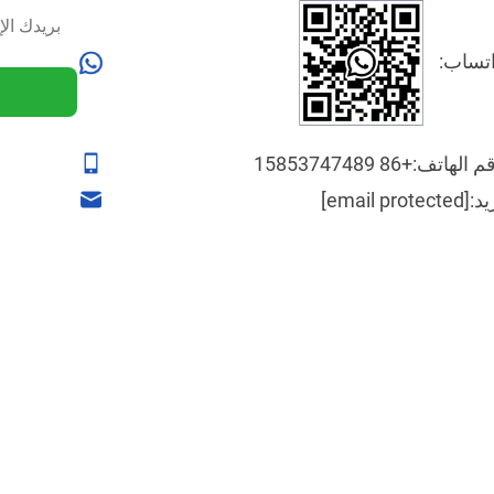
تساب:
م الهاتف:
+86 15853747489
يد:
[email protected]