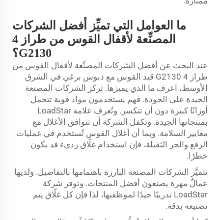
ممتازة.
ما العوامل التي تميِّز أفضل الشركات
المصنِّعة لأقفال القوس من طراز 4
G2130؟
عند البحث عن أفضل الشركات المصنِّعة لأقفال القوس من
طراز 4 G2130
قيد القوس مع دبوس برغي
في الشرق
الأوسط، اعرف ما الذي يميزها. تركز الشركات المصنعة
الجيدة على الجودة. فهم يستخدمون مواد قوية تتحمل
أوزانًا كبيرة دون أن تنكسر. وتُعرف علامة LoadStar
بمنتجاتها الجيدة. وتكفل الشركة أن تتوافق الأغلال مع
معايير السلامة. وبما أن أغلال القوس تُستخدم في عمليات
الرفع والجر الثقيلة، فإن استخدام غلّاق رديء قد يكون
خطرًا.
تتميَّز الشركات المصنعة البارزة باهتمامها بالتفاصيل. ولديها
عمالٌ مهرة يصنعون أفضل المنتجات. وتوفر شركة
LoadStar تدريبًا جيدًا لموظفيها، لذا فإن كل غلّاق يتم
تصنيعه بدقة.