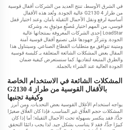
في الشرق الأوسط، تنتج العديد من الشركات أقفال قوسية
من طراز 4 G2130 عالية الجودة. وتُعد هذه الأقفال
أساسية لرفع ونقل الأحمال الثقيلة بأمان. وعند اختيار قفل
قوسي، من المهم اختيار مُصنِّعٍ موثوقٍ به. وشركة
LoadStar إحدى الشركات المعروفة بمنتجاتها عالية
الجودة. وتتركّز جهودها على تصنيع أقفال قوسية آمنة
ومتينة تتوافق مع متطلبات القطاع الصناعي. وسيتناول هذا
المقال بعض المشكلات الشائعة المتعلقة بـ
كلبسة قوسية
والطرق المتبعة لتفاديها. كما سنستعرض كيفية ضمان
الجودة العالية عند الشراء بالجملة.
المشكلات الشائعة في الاستخدام الخاصة
بالأقفال القوسية من طراز 4 G2130
وكيفية تجنبها
يواجه استخدام الأغلال القوسية بعض التحديات. ومن أبرز
المشكلات حجم الغلّاق غير المناسب. فإذا كان الغلّاق صغيرًا
جدًّا، فقد ينكسر بسهولة تحت الأحمال الثقيلة؛ أما إذا كان
كبيرًا جدًّا، فقد لا يتناسب بشكل جيد. لذا يجب دائمًا التحقق