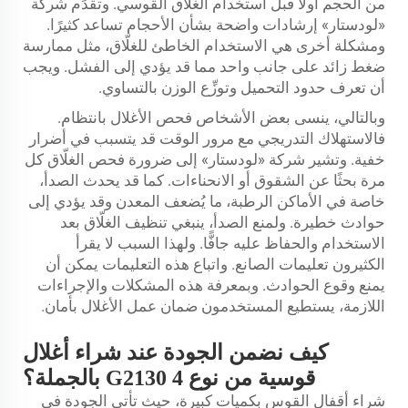
من الحجم أولًا قبل استخدام الغلّاق القوسي. وتقدِّم شركة
«لودستار» إرشادات واضحة بشأن الأحجام تساعد كثيرًا.
ومشكلة أخرى هي الاستخدام الخاطئ للغلّاق، مثل ممارسة
ضغط زائد على جانب واحد مما قد يؤدي إلى الفشل. ويجب
أن تعرف حدود التحميل وتوزِّع الوزن بالتساوي.
وبالتالي، ينسى بعض الأشخاص فحص الأغلال بانتظام.
فالاستهلاك التدريجي مع مرور الوقت قد يتسبب في أضرار
خفية. وتشير شركة «لودستار» إلى ضرورة فحص الغلّاق كل
مرة بحثًا عن الشقوق أو الانحناءات. كما قد يحدث الصدأ،
خاصة في الأماكن الرطبة، ما يُضعف المعدن وقد يؤدي إلى
حوادث خطيرة. ولمنع الصدأ، ينبغي تنظيف الغلّاق بعد
الاستخدام والحفاظ عليه جافًّا. ولهذا السبب لا يقرأ
الكثيرون تعليمات الصانع. واتباع هذه التعليمات يمكن أن
يمنع وقوع الحوادث. وبمعرفة هذه المشكلات والإجراءات
اللازمة، يستطيع المستخدمون ضمان عمل الأغلال بأمان.
كيف نضمن الجودة عند شراء أغلال
قوسية من نوع 4 G2130 بالجملة؟
شراء أقفال القوس بكميات كبيرة، حيث تأتي الجودة في