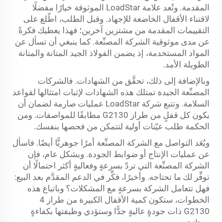
المقدمة. وتُعد علامة LoadStar الموثوقة خيارًا مفضلًا
لاقتناء الأقفال الخاضعة للإجهاد. وقبل الطلب، اطّلع على
التقييمات المقدمة من مشترين آخرين؛ فهذا يعطيك فكرةً
عن مدى موثوقية الشركة المصنِّعة. كما ينبغي أن تسأل عن
المواد المستخدمة، إذ يضمن الفولاذ الجيد المتانة والمتانة
الطويلة الأمد.
وبالإضافة إلى ذلك، تحقَّق من الشهادات. فالشركات
المصنِّعة الجيدة تمتلك هذه الشهادات لإثبات امتثالها لقواعد
السلامة. وتتبع شركة LoadStar عمليات صارمة لضمان أن
يكون كل قفلٍ من طراز G2130 مطابقًا للمواصفات. ومن
الحكمة طلب عيّنات أولية لتتمكن من فحصها بنفسك.
ويُعَد التواصل مع الشركة المصنِّعة أمرًا جوهريًّا أيضًا. فاسأل
عن عمليات الإنتاج أو ضوابط الجودة. وبشكل عام، فإن
الشركة المصنِّعة التي تردّ بسرعةٍ وفعاليةٍ أكثر احتمالًا أن
توفِّر لك ما تحتاجه. وأخيرًا، فكِّر في الدعم المقدَّم بعد البيع:
فهل تتعامل الشركة بسرعةٍ مع المشكلات؟ وباتباع هذه
الخطوات، ستكون كمية الأقفال الكبيرة من طراز 4
G2130 ذات جودةٍ عاليةٍ جدًّا وستؤدي وظيفتها بكفاءةٍ