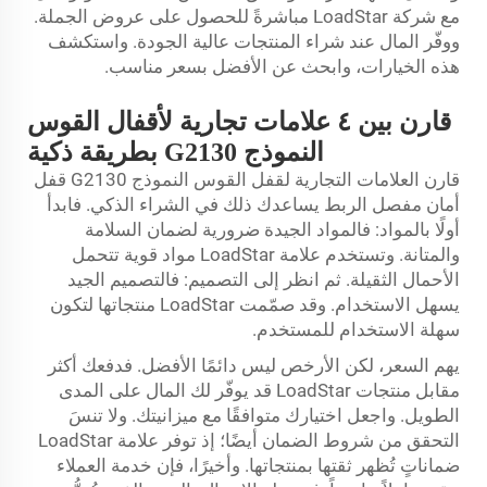
مع شركة LoadStar مباشرةً للحصول على عروض الجملة.
ووفّر المال عند شراء المنتجات عالية الجودة. واستكشف
هذه الخيارات، وابحث عن الأفضل بسعر مناسب.
قارن بين ٤ علامات تجارية لأقفال القوس
النموذج G2130 بطريقة ذكية
قارن العلامات التجارية لقفل القوس النموذج G2130
قفل
أمان مفصل الربط
يساعدك ذلك في الشراء الذكي. فابدأ
أولًا بالمواد: فالمواد الجيدة ضرورية لضمان السلامة
والمتانة. وتستخدم علامة LoadStar مواد قوية تتحمل
الأحمال الثقيلة. ثم انظر إلى التصميم: فالتصميم الجيد
يسهل الاستخدام. وقد صمّمت LoadStar منتجاتها لتكون
سهلة الاستخدام للمستخدم.
يهم السعر، لكن الأرخص ليس دائمًا الأفضل. فدفعك أكثر
مقابل منتجات LoadStar قد يوفّر لك المال على المدى
الطويل. واجعل اختيارك متوافقًا مع ميزانيتك. ولا تنسَ
التحقق من شروط الضمان أيضًا؛ إذ توفر علامة LoadStar
ضماناتٍ تُظهر ثقتها بمنتجاتها. وأخيرًا، فإن خدمة العملاء