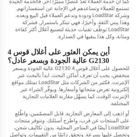
كما أن خدمة العملاء تُعدُّ عنصرًا مميِّزًا آخر. فالخدمة الجيدة
تستمع للعملاء وتساعدهم في الإجابة عن استفساراتهم.
وشركة LoadStar ودودة وتدعم العملاء قبل البيع وبعده.
وهذا يبني الثقة. وأخيرًا، فهي تبتكر باستمرار. فشركة
LoadStar توظِّف تقنيات حديثة لتصنيع أغلال أكثر كفاءة
ومتانة. وكل هذا يبقيها في الصدارة.
أين يمكن العثور على أغلال قوس 4
G2130 عالية الجودة وبسعر عادل؟
للحصول على أغلال قوس 4 G2130 عالية الجودة وبسعر
منخفض، يجب أن تعرف أماكن البحث. ابدأ بالبحث عبر
الإنترنت. فكثير من الشركات مثل LoadStar تمتلك مواقع
إلكترونية تعرض منتجاتها وأسعارها. ويوفِّر الشراء عبر
الإنترنت الوقت، كما يسهِّل مقارنة العلامات التجارية
المختلفة.
أو اذهب إلى المعارض التجارية. قابل المصمّمين، واطّلع
على المنتجات عن قرب، واطرح أسئلتك. وتتوفر منتجات
LoadStar أيضًا في المتاجر المحلية. بدون تكاليف شحن،
وتحصل عليها بسرعة. وتحقق دائمًا من التقييمات. وتواصل