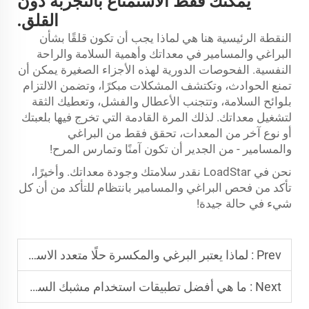
يمكنك فقط الاستمتاع بالتجربة دون
القلق.
النقطة الرئيسية هنا هي لماذا يجب أن تكون قلقًا بشأن
البراغي والمسامير في معداتك وأهمية السلامة والراحة
النفسية. الفحوصات الدورية لهذه الأجزاء الصغيرة يمكن أن
تمنع الحوادث، وتكتشف المشكلات مبكرًا، وتضمن الالتزام
بلوائح السلامة، وتتجنب الأعطال والفشل، وتعطيك الثقة
لتشغيل معداتك. لذلك المرة القادمة التي تخرج فيها بلعبتك
أو نوع آخر من المعدات، تحقق فقط من البراغي
والمسامير - من الجدير أن تكون آمنًا وتمارس المرح!
نحن في LoadStar نقدر سلامتك وجودة معداتك. وأخيرًا،
تأكد من فحص البراغي والمسامير بانتظام للتأكد من أن كل
شيء في حالة جيدة!
Prev :
لماذا يعتبر البرغي والمكسرة حلًا متعدد الاستخدامات لصناعات مختلفة؟
Next :
ما هي أفضل تطبيقات استخدام مشبك السحب المزدوج؟