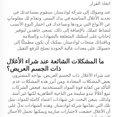
اتخاذ القرار.
عند وصولك إلى شركة لوادستار، سنقوم بمساعدتك في
تحديد الأغلال المناسبة في يدك اليمنى. ونقدّم لك معلوماتٍ
عن الأنواع التي نزودها ونساعدك في اختيار النوع الأنسب
لنشاط عملك. بالإضافة إلى ذلك، نسعى جاهدين لتوفير
إجاباتٍ على أسئلتك المتعلقة بالشهادات والسلامة.
وباقتنائك منتجات لوادستار، يمكنك أن تكون مطمئنًّا إلى
حصولك على معدات عالية الجودة تصلح للرفع الثقيل.
ما المشكلات الشائعة عند شراء الأغلال
ذات الجسم العريض؟
عند شراء الأغلال ذات الجسم العريض، يواجه المشترون
بعض المشكلات المعتادة. ومن أبرز هذه المشكلات عدم
التأكد من كفاية قوة المواد المستخدمة. فبعض الشركات
تبيع أغلالًا تبدو سليمة من الناحية الظاهرية لكنها غير آمنة.
ولذلك، ينبغي البحث عن شهادات اعتماد كاملة للمواد، مثل
تلك التي تقدّمها شركة لوادستار. وهذه الشهادات تدلّ على
أن الأغلال خضعت لاختبارات صارمة ويمكنها تحمل الأحمال