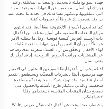
فهذه المواقع مليئة بالسلاسل والمعدات المختلفة. وعند
زيارتك لها، اسأل الموظفين عن الشهادات ونوعية المواد
التي يمتلكونها. ويمكنهم مساعدتك في تحديد ما تبحث عنه،
بل وقد يقدمون لك عروضًا أو خصومات كمّية.
كما قد تُجدي الأسواق الإلكترونية نفعًا أيضًا. فقد تحتوي
مواقع المعدات الصناعية على أنواع مختلفة من الأقفال
ذات الجسم العريض
كلبسة قوسية
. وكل ما يتطلبه الأمر
هو التأكُّد من أن البائعين يوفِّرون شهادات اعتماد كاملة
لهذه الأقفال. وتحقَّق من آراء العملاء لمعرفة مدى رضاهم
عن المشتريات. وراقب العروض الترويجية، إذ قد تُوفِّر لك
بعض المال.
لذلك، يجب أن تأخذوا أيضًا الموزِّعين المحليين في الاعتبار.
فهم مرتبطون أيضًا بالشركات المصنِّعة ويستطيعون تقديم
أسعار تنافسية. وقد توجد شركات محلية تقدِّم مساعدة
شخصية، وبالتالي يمكنكم طرح الأسئلة والحصول على
نصيحةٍ بشأن المنتجات المناسبة لاستخدامها وفقًا
لاحتياجاتكم.
باختصار، عند البحث عن أقفال ذات هيكل عريض (Wide