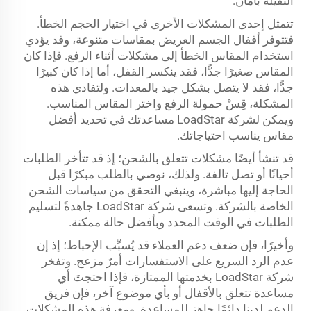
الثقيلة بأمان.
تتمثل إحدى المشكلات الأخرى في اختيار الحجم الخطأ.
فتتوفر أقفال الجسم العريض بمقاسات متنوعة، وقد يؤدي
استخدام المقاس الخطأ إلى مشكلات أثناء الرفع. فإذا كان
المقاس صغيرًا جدًّا، فقد ينكسر القفل، أما إذا كان كبيرًا
جدًّا، فقد لا يتصل بشكل جيد بالمعدات. ولتفادي هذه
المشكلة، قِسْ حمولة الرفع واختر المقاس المناسب.
ويمكن لشركة LoadStar مساعدتك في تحديد أفضل
مقاس يناسب احتياجاتك.
قد تنشأ أيضًا مشكلات تتعلق بالشحن؛ إذ قد تتأخر الطلبات
أحيانًا أو تصل تالفة. ولذلك، نوصي بالطلب مبكرًا قبل
الحاجة إليها مباشرة، وينبغي التحقق من سياسات الشحن
الخاصة بالشركة. وتسعى شركة LoadStar جاهدةً لتسليم
الطلبات في الوقت المحدد وبأفضل حالة ممكنة.
وأخيرًا، فإن ضعف دعم العملاء قد يُسبِّب الإحباط؛ إذ إن
عدم الرد السريع على الاستفسارات أمرٌ مزعج. وتفخر
شركة LoadStar بخدمتها الممتازة، فإذا احتجتَ أي
مساعدة تتعلق بالأقفال أو بأي موضوع آخر، فإن فريق
الدعم لدينا دائمًا جاهز للمساعدة. ومعرفة هذه المشكلات