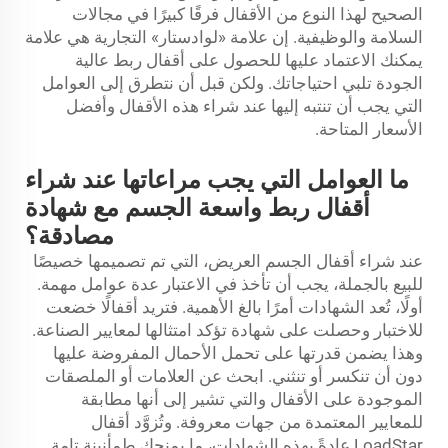
الصحيح لهذا النوع من الأقفال فرقًا كبيرًا في مجالات
السلامة والوظيفية. إن علامة «لوادستار» التجارية هي علامة
يمكنك الاعتماد عليها للحصول على أقفال ربط عالية
الجودة تلبي احتياجاتك. ولكن قبل أن نتطرق إلى العوامل
التي يجب أن تنتبه إليها عند شراء هذه الأقفال وأفضل
الأسعار المتاحة.
ما العوامل التي يجب مراعاتها عند شراء
أقفال ربط واسعة الجسم مع شهادة
مصادقة؟
عند شراء أقفال الجسم العريض، التي تم تصميمها خصيصًا
للبيع بالجملة، يجب أن تأخذ في الاعتبار عدة عوامل مهمة.
أولًا، تُعد الشهادات أمرًا بالغ الأهمية. فتريد أقفالًا خضعت
للاختبار وحصلت على شهادة تؤكد امتثالها لمعايير الصناعة.
وهذا يضمن قدرتها على تحمل الأحمال المفروضة عليها
دون أن تنكسر أو تنثني. ابحث عن العلامات أو الملصقات
الموجودة على الأقفال والتي تشير إلى أنها مطابقة
للمعايير المعتمدة من جهات معروفة. وتُزوَّد أقفال
LoadStar عادةً بهذه الشهادات، ما يمنحك طمأنينة تامة.