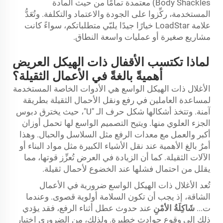
Body Shackles) معتمدة تمامًا من حيث المادة
المستخدمة، ركِّزوا على الجودة والاعتماد والتكلفة. وتُعَدُّ
علامة LoadStar خيارًا جيدًا يلبّي متطلباتكم، سواءً كانت
مشاريع صغيرة أو عمليات واسعة النطاق.
لماذا تكتسب الأقفال ذات الهيكل العريض
أهميةً بالغةً في الأعمال الثقيلة؟
الأغلال ذات الهيكل الواسع هي الأدوات الخاصة المستخدمة
لمساعدة العاملين في رفع ونقل الأحمال الثقيلة بطريقة
آمنة. وتتخذ أشكالها شكل حرف الـ "U"، حيث يخترق دبوس
الجزء العلوي منها. ويتيح التصميم الواسع لها تحمل أوزان
أكبر والعمل مع معدات الرفع مثل السلاسل والحبال. وهذا
أمرٌ بالغ الأهمية عند نقل الأشياء الكبيرة مثل مواد البناء أو
الآلات الثقيلة. كما أن الزيادة في العرض تُعزِّز قوتها، مما
يقلل من احتمال فشلها عند الخضوع لأحمال ثقيلة.
تُعد الأغلال ذات الهيكل الواسع ضرورية في الأعمال
الشاقة، إذ يجب أن تكون السلامة أولوية قصوى. وعندما
ت...
شَاكِلَةُ الأمْنِ
عند حدوث عطل أثناء الرفع، فقد يؤدي
ذلك إلى وقوع حوادث خطيرة. ولذلك، من الضروري اختيار