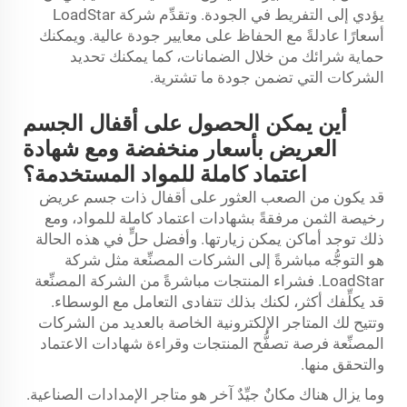
يؤدي إلى التفريط في الجودة. وتقدِّم شركة LoadStar
أسعارًا عادلةً مع الحفاظ على معايير جودة عالية. ويمكنك
حماية شرائك من خلال الضمانات، كما يمكنك تحديد
الشركات التي تضمن جودة ما تشترية.
أين يمكن الحصول على أقفال الجسم
العريض بأسعار منخفضة ومع شهادة
اعتماد كاملة للمواد المستخدمة؟
قد يكون من الصعب العثور على أقفال ذات جسم عريض
رخيصة الثمن مرفقةً بشهادات اعتماد كاملة للمواد، ومع
ذلك توجد أماكن يمكن زيارتها. وأفضل حلٍّ في هذه الحالة
هو التوجُّه مباشرةً إلى الشركات المصنِّعة مثل شركة
LoadStar. فشراء المنتجات مباشرةً من الشركة المصنِّعة
قد يكلِّفك أكثر، لكنك بذلك تتفادى التعامل مع الوسطاء.
وتتيح لك المتاجر الإلكترونية الخاصة بالعديد من الشركات
المصنِّعة فرصة تصفُّح المنتجات وقراءة شهادات الاعتماد
والتحقق منها.
وما يزال هناك مكانٌ جيِّدٌ آخر هو متاجر الإمدادات الصناعية.