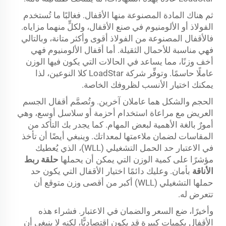
ثم هناك المادة المصنوعة منها الأقفال. فغالبًا ما تُستخدم
الفولاذ أو الألومنيوم في صنع الأقفال، ولكلٍّ منهما مزاياه.
فالأقفال المصنوعة من الفولاذ أقوى وأكثر متانة، وبالتالي
فهي مناسبة للأحمال الثقيلة. أما أقفال الألومنيوم فهي
أخف وزنًا، مما يساعد في الحالات التي يكون فيها الوزن
عاملًا حاسمًا. وتوفِّر شركة LoadStar كلا النوعين، لذا
يمكنك اختيار الأنسب لظروفك الخاصة.
الحجم والشكل هما عاملان آخرين. وتُصمَّم أقفال الجسم
العريض مع مراعاة استخدام أحزمة أو سلاسل أوسع، وهي
أمورٌ بالغة الأهمية لبعض المهام. كما يجدر بك التأكد من
المقاسات لضمان ملاءمتها لمعداتك. وينبغي أيضًا أن تأخذ
في الاعتبار حد الحمل التشغيلي (WLL)، الذي يُعطيك
مؤشرًا على كمية الوزن التي يمكن أن يحملها
حلقة ربط
الأناقة
بأمان. وعليك دائمًا اختيار الأقفال التي يكون حد
حملها التشغيلي (WLL) أكبر من أقصى وزن متوقع أن
تتعرض له.
وأخيرًا، ضع السعر والضمان في الاعتبار. فشراء هذه
الأقفال بكميات كبيرة قد يكون اقتصاديًّا، لكنه لا ينبغي أن