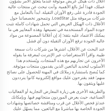
أغلال ذات هيكل عريض موثوقة عندما يتعلق الأمر بشؤون
عملك، فهذا أمرٌ بالغ الأهمية. وأنت تبحث عن منتجات عالية
الجودة قادرة على رفع الأوزان الثقيلة. ابدأ بالتعامل مع
شركات مرموقة مثل LoadStar. وتتمحور تخصصاتنا حول
الأغلال ذات الهيكل العريض التي تحمل شهادات كاملة تثبت
جودة المواد المستخدمة في تصنيعها. وهذه المعايير هي ما
يمكنك الاعتماد عليه بثقة؛ إذ إن أغلالنا المصنوعة من مواد
عالية الجودة ترفع الأوزان الثقيلة دون أي فشل.
عند البحث عن الأغلال، اشترِها من شركات ذات سمعة
طيبة. واقرأ الاستعراضات عبر الإنترنت لمعرفة ما يقوله
الآخرون عن تجاربهم مع هذه المنتجات. ويُستخدم هذا
الأسلوب لتحديد البائعين الذين يقدمون منتجات موثوقة.
كما يُنصح باستشارة زملائك في المهنة للحصول على نصائح
منهم؛ فقد يقترحون عليك مواقع إلكترونية كانوا يترددون
عليها ويثقون بها.
والطريقة الأخرى هي زيارة المعارض التجارية أو الفعاليات
الصناعية، حيث يعرض الموردون منتجاتهم فيها. وبإمكانك
عندئذٍ فحص الأغلال عن قرب ومناقشة خصائصها وشهادات
الجودة الخاصة بها مباشرةً مع البائعين، مما يسهّل عليك