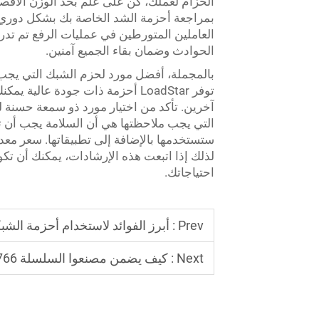
الحزام لعملك، كن على علم بحد الوزن الأقصى
بمراجعة أحزمة الشد الخاصة بك بشكل دوري لل
العاملين المتورطين في عمليات الرفع تم تدر
الحوادث وضمان بقاء الجميع آمنين.
بالمجملة، أفضل مورد لحزم الشبك التي يجب أ
توفر LoadStar أحزمة ذات جودة عال
آخرين. تأكد من اختيار مورد ذو سمعة حسنة ل
التي يجب ملاحظتها هي أن السلامة يجب أن تكو
ستستخدمها بالإضافة إلى تطبيقاتها. سعر معدات
لذلك إذا اتبعت هذه الإرشادات، يمكنك أن تك
احتياجاتك.
Prev :
أبرز الفوائد لاستخدام أحزمة الشبك
Next :
كيف يضمن مصنعوا السلسلة Din766 المتانة والقوة