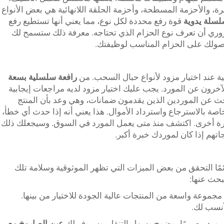
رة، والأحزمة المسطحة، وأحزمة الحلقة اللانهائية هي بعض الأنواع
لسلة يدوية
قوة رفع محددة لكل نوع، مما يعني أنها تستطيع رفع
ضروري أن تعرف نوع الحزام الذي تحتاجه. معرفة ذلك ستسمح لك
 حصولك على الحزام المناسب لوظيفتك.
ية عند اختيار مزود لأنواع حبال السحب. من
رافعة سلسلية بسعة
لآخرون عن المورد. يجب عليك اختيار مزود لديه مراجعات إيجابية
ث عن الموردين الذين يقدمون ضمانات، وهي وعد بأن المنتج
اصة بالاسترجاع واسترداد الأموال. هذا يعني أنه إذا حدث أي خطأ،
رة أخرى. اكتشف منذ متى يعمل المورد في السوق. وسيجعلك ذلك
تهم إذا كان لموردك خبرة أكبر.
مًا التحقق من بعض الميزات التي تظهر الموثوقية وسلامة تلك
حث عنها:
جموعة واسعة من المنتجات عالية الجودة للاختيار من بينها.
أنسب لك.
لمورد مصممًا بوضوح وسهل التنقل. وسيوفر لك
عين الصاروخ مع