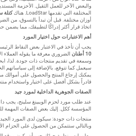
والبعض الآخر للعمل الثقيل. الأحزمة المستدي
المختلفة التي تقدمها LoadStar. هناك
كتلة س
أوزان مختلفة. قبل أن تبدأ بالتسوق، من ال
اتخاذ قرار أكثر إدراكًا لتطبيقك، مما يضمن
أهم الاعتبارات حول اختيار المورد
يجب أن تأخذ في الاعتبار بعض النقاط الرئيس
10 أطنان
الضروري معرفة ما يقوله العملاء ا
وسمعة في تقديم منتجات ذات جودة. لذا، ابح
سيعمل كما تتوقع، بالإضافة إلى سياساتهم الخ
يمكنك إرجاع المنتج والحصول على أموالك م
قادراً بشكل أفضل على اختيار واستخدام منتجا
الصفات الجوهرية الداخلية لمورد جيد
عند طلب مورد لحزم الويبينغ سلينج، يجب دائ
المؤسسة ككل. إليك بعض الصفات المهمة للب
منتجات ذات جودة: سيكون لدى المورد الجيد م
وبالتالي ستتمكن من الحصول على الحزام ال
معلومات منظمة جيدًا: يجب أن يكون موقع ا