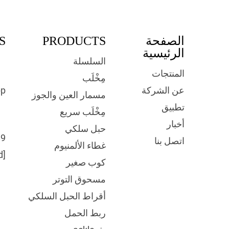
الصفحة
PRODUCTS
S
الرئيسية
السلسلة
المنتجات
مِخْلَب
p:
عن الشركة
مسمار العين والجوز
تطبيق
مِخْلَب سريع
أخبار
حبل سلكي
89
اتصل بنا
غطاء الألمنيوم
d]
كوب صغير
مسحوق التوتر
أقراط الحبل السلكي
ربط الحمل