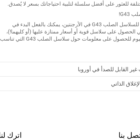
فة للعثور على أفضل سلسلة لتلبية احتياجاتك بسعر لا يُصدق.
G43!
مع هذه المعلومات حول الموردين الرئيسيين للسلاسل الصلب G43 في الأرجنتين، يمكنك بالفعل البدء في
لحصول على سلاسل قوية أو أسعار ممتازة عليها (أو كليهما!)،
فهذه الموردون سيساعدونك. تواصل معهم اليوم للحصول على معلومات حول سلاسل الصلب G43 التي تناسب
صل بنا
اترك لنا