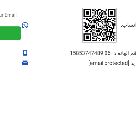
تساب:
م الهاتف:
+86 15853747489
يد:
[email protected]