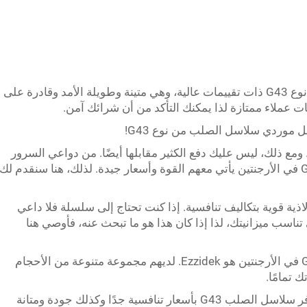
جميع هذه البائعين لديهم سلاسل فولاذية من نوع G43 ذات تقييمات عالية، وهي متينة وطويلة الأمد وقادرة على
ت عملاء ممتازة لذا يمكنك التأكد من أن شرائك آمن.
موردي سلاسل الصلب من نوع G43!
مع ذلك، ليس عليك دفع الكثير مقابلها أيضًا. من دواعي السرور
أن أفضل موردي سلاسل الصلب من نوع G43 في الأرجنتين يأتي معهم القوة وأسعار جيدة. لذلك، هنا سنقدم لك
 تقدم Ferrarini سلاسل فولاذية قوية بتكاليف تنافسية. إذا كنت تحتاج إلى سلسلة فلا داعي
تناسب ميزانيتك، لذا إذا كان هذا هو ما تبحث عنه، فأوصي هنا
Ezzidek: مورد آخر رائد لسلاسل الصلب G43 في الأرجنتين هو Ezzidek. لديهم مجموعة متنوعة من الأحجام
 تمامًا.
Ferralfer: هذه العلامة التجارية، Ferralfer توفر سلاسل الصلب G43 بأسعار تنافسية جدًا وكذلك جودة ومتانة