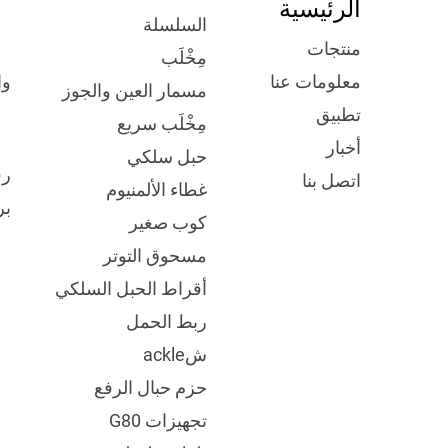
الرئيسية
السلسلة
منتجات
مِخْلَب
وا
معلومات عنا
مسمار العين والجوز
تطبيق
مِخْلَب سريع
أخبار
حبل سلكي
رق
اتصل بنا
غطاء الألمنيوم
بر
كوب صغير
مسحوق التوتر
أقراط الحبل السلكي
ربط الحمل
شackle
حزم حبال الرفع
تجهيزات G80