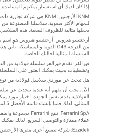
إذا كان لديك أي استفسار يمكنهم المساعدة.
KNM الأرجنتين: KNM هي شرك
يجعلها مثالية للظروف الصعبة. هذه السلاسل 
أرجنتينيو هيروس: أرجنتينيو هيروس هو اسم
من الدرجة G43 القوية والمتماسك
السلسلة المثالية لحالتك الخاصة.
وتشطيبات بحيث يمكنك العثور على السلسلة ال
هل تبحث عن موردي سلاسل فولاذية من نوع G43 موثوقين
الفولاذية يقدم نفس الجودة. اختيار مورد يمك
المثالي، لذلك قمنا بإنشاء قائمة الأفضل 5 لموردي سلاسل الفولاذ من نوع G43 في الأرجنتين.
Ferrarini SpA: تنتج
عملاء ممتازة والتوصيل السريع، لذلك يمكنك با