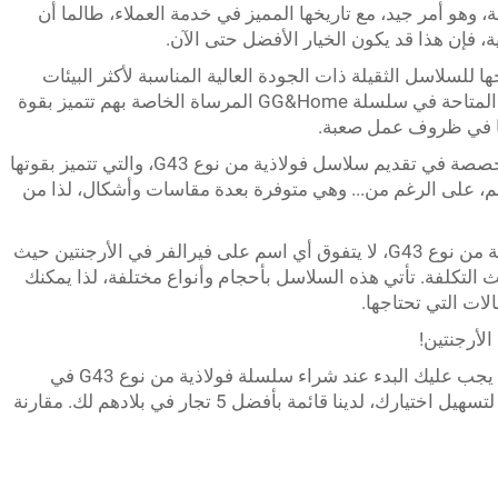
 وهو أمر جيد، مع تاريخها المميز في خدمة العملاء، طالما أن
 فإن هذا قد يكون الخيار الأفضل حتى الآن.
 KNM الأرجنتين بإنتاجها للسلاسل الثقيلة ذات الجودة العالية المناسبة لأكثر البيئات
عدائية. السلسلة المصنوعة من الصلب G43 المتاحة في سلسلة GG&Home المرساة الخاصة بهم تتميز بقوة
ها في ظروف عمل صعبة.
أرجنتينيو هيروس: هذه الشركة الأرجنتينية متخصصة في تقديم سلاسل فولاذية من نوع G43، والتي تتميز بقوتها
م، على الرغم من... وهي متوفرة بعدة مقاسات وأشكال، لذا من
فيرالفر: عندما يتعلق الأمر بالسلاسل الفولاذية من نوع G43، لا يتفوق أي اسم على فيرالفر في الأرجنتين حيث
ث التكلفة. تأتي هذه السلاسل بأحجام وأنواع مختلفة، لذا يمكنك
ات التي تحتاجها.
قد يكون من المزعج أحيانًا محاولة معرفة أين يجب عليك البدء عند شراء سلسلة فولاذية من نوع G43 في
الأرجنتين، لذا دعني أعطيك بعض الإرشادات. لتسهيل اختيارك، لدينا قائمة بأفضل 5 تجار في بلادهم لك. مقارنة