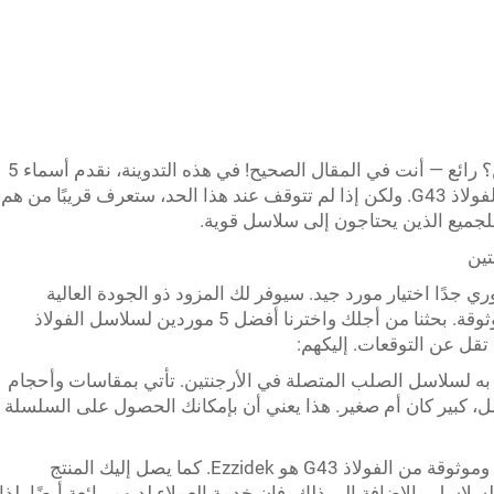
تبحث عن سلاسل فولاذية ثقيلة في الأرجنتين؟ رائع — أنت في المقال الصحيح! في هذه التدوينة، نقدم أسماء 5
موردين في الهند يعملون في مجال سلاسل الفولاذ G43. ولكن إذا لم تتوقف عند هذا الحد، ستعرف قريبًا من هم
للجميع الذين يحتاجون إلى سلاسل قوية.
 جدًا اختيار مورد جيد. سيوفر لك المزود ذو الجودة العالية
سلاسل رائدة ليست فقط قوية ولكن أيضًا موثوقة. بحثنا من أجلك واخترنا أفضل 5 موردين لسلاسل الفولاذ
Ferr هي مورّد معترف به لسلاسل الصلب المتصلة في الأرجنتين. تأتي بمقاسات وأحجام
مل، كبير كان أم صغير. هذا يعني أن بإمكانك الحصول على السلسلة
Ezzidek: مزوّد آخر ممتاز يقدم سلاسل صلبة وموثوقة من الفولاذ G43 هو Ezzidek. كما يصل إليك المنتج
اسل. بالإضافة إلى ذلك، فإن خدمة العملاء لديهم رائعة أيضًا، لذا