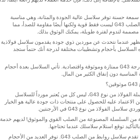
ة تجارية ذات سمعة حسنة توفر سلاسل عالية الجودة والمتانة، وهي مناسبة
للمهام الأكثر صعوبة. سلاسلنا المصنوعة من الصلب G43 ليست فقط قوية ولكنها أيضًا مقاومة للصدأ، مما
مصممة لتدوم لفترة طويلة، يمكنك الوثوق بذلك.
 يظهر عندما نتحدث عن موردين ذوي جودة يقدمون سلاسل فولاذية
ة. تأتي هذه السلاسل بأحجام وتشطيبات مختلفة لدرجة أنك حتماً ستجد
فيرالفر: تقدم فيرالفر سلسلة فولاذية من الدرجة G43 ممتازة وموثوقة واقتصادية. تأتي السلاسل بعدة أحجام
مناسبة دون إنفاق الكثير من المال.
؟
الآن، يجب أن نفهم أنه عندما نتحدث عن سلسلة الفولاذ من نوع G43، ليس كل من يُعتبر مورداً للسلاسل
ن الاعتماد عليه للحصول على منتجات ذات جودة عالية هو الخيار
 Ferrarini مجموعة واسعة من السلسلة المصنوعة من الصلب القوي والموثوق! لديهم خدمة
لتأكيد توقع استلام سلاسلك عندما تحتاجها.
Ezzidek: شركة تصنيع أخرى مقرها الأرجنتين تقدم سلاسل روابط من الصلب G43. توفر العديد من الأحجام