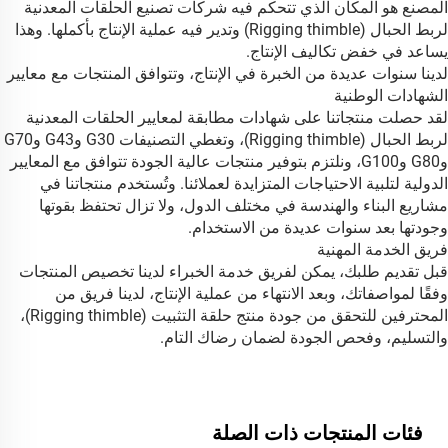
المصنع هو المكان الذي تتحكم فيه شركات تصنيع الحلقات المعدنية
لربط الحبال (Rigging thimble) وتدير فيه عملية الإنتاج بأكملها. وهذا
يساعد في خفض تكاليف الإنتاج.
لدينا سنوات عديدة من الخبرة في الإنتاج، وتتوافق المنتجات مع معايير
الشهادات الوطنية
لقد حصلت منتجاتنا على شهادات مطابقة لمعايير الحلقات المعدنية
لربط الحبال (Rigging thimble)، وتغطي التصنيفات G30 وG43 وG70
وG80 وG100، ونلتزم بتوفير منتجات عالية الجودة تتوافق مع المعايير
الدولية لتلبية الاحتياجات المتزايدة لعملائنا. وتُستخدم منتجاتنا في
مشاريع البناء والهندسة في مختلف الدول، ولا تزال تحتفظ بقوتها
وجودتها بعد سنوات عديدة من الاستخدام.
فريق الخدمة المهنية
قبل تقديم طلبك، يمكن لفريق خدمة الخبراء لدينا تخصيص المنتجات
وفقًا لمواصفاتك، وبعد الانتهاء من عملية الإنتاج، لدينا فريق من
المحترفين للتحقق من جودة منتج حلقة التثبيت (Rigging thimble)،
والتسليم، وفحص الجودة لضمان رضاك التام.
فئات المنتجات ذات الصلة