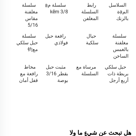
السلاسل
رابط
سلسلة مạ
سلسلة
المạة
السلسلة
kẽm 3/8
مغلفنة
بالزنك
المغلفن
مقاس
5/16
سلسلة
حبال
رافعة حبل
سلسلة
مغلفنة
سلكية
فولاذي
حبل سلكي
بالغمس
مع钧
الساخن
حبل سلكي
مرساة مع
مثبت حبل
مخاط
بربطة ذات
السلسلة
بقطر 3/16
رافعة مع
أربع أرجل
بوصة
قفل أمان
هل تبحث عن شيءٍ ما ولا