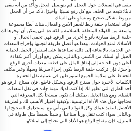
يبقى في الفضلات حول العجل. قم بتوصيل العجل وتأكد من أنه يبقى
ثابتًا: تتبعه من الخلف مع كل رفع نسبيًا. وأخيرًا، تأكد من أن الحمل
مربوط بشكل صحيح ومتساوٍ على السلك.
فوائد استخدام حلقة ربط للحفر الآمن والفعال. هناك أيضًا مجموعة
واسعة من الفوائد المتعلقة بالسلامة والكفاءة التي يمكن أن توفرها لك
حلقة الربط مقارنة بأنواع أخرى من الرفع. فهي تحمي الحبال أو
الأسلاك لمنع الحوادث، وهذا هو أفضل طريقة لتجنبها وإخراج المعدات
عن الخدمة. بالإضافة إلى ذلك، تساعدها على استقرار الحمل لحماية
الحبل أو السلك من الكسر. وبالتالي، يمكن رفع أوزان أكبر بكفاءة
أعلى دون الحاجة إلى إنفاق المال على قطعة معدات أخرى للرفع.
وأخيرًا، فإن تركيب حلقة الربط يكون إجراءً سريعًا وسهلًا وغير مكلف
للحفاظ على سلامة الجميع المتورطين في عملية نقل الحفارة.
الكلمات الأخيرة حول مفتاح الرفع. وبشكل قاطع، فإن مفتاح الرفع هو
أحد الطرق التي تظهر لك إذا كنت لديك مهنة جادة في نقل المعدات
الثقيلة. ومع هذا الدليل، يمكنك أن تكون مسلحاً بكل المعرفة التي
تحتاجها حول هذه الأداة الرئيسية؛ وكيفية اختيار الأنسب لك والطريقة
الأفضل لتنفيذ عملك وكل الفوائد التي تأتي مع استخدامك الصحيح لها.
وبالتالي سواء كنت تنقل وزناً صناعياً أو شيئاً بسيطاً مثل طاولة في
المنزل، فإن مفتاح الرفع هو الأداة التي تحتاج إلى امتلاكها.