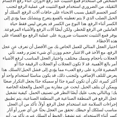
الشخص في استخدام قمع التثبيت عند رفع الأوزان. أثناء رفع الأجسام
الثقيلة، من الضروري استخدام قمع التثبيت في عملية الرفع لتجنب
كسر الجسم الثقيل بسبب الانحناء على حافات آلات الرفع. السلك أو
الحبل الصلب الذي لا يتم تغطيته بالقمع يتعرج ويتشابك مما يؤدي إلى
الكسر أثناء الرفع. هذا النوع من الكسر قد يعرض ليس فقط حياة
العاملين في الرفع للخطر، ولكن أيضًا آلات الرفع والأشياء المرفوعة.
يوفر قمع التثبيت تحسينات ضرورية على عملية الرفع مع القضاء على
هذه الأخطاء.
اختيار العجل المثالي للعمل الخاص بك من الأفضل أن تعرف عن عجل
الرفع، مع الأخذ في الاعتبار حجم ووزن أي شيء تعتزم رفعه. تأتي
العجلات بأحجام وسمك مختلف، واختيار العجل المناسب لرفع الأشياء
أمر بالغ الأهمية. قد لا تكون العجلات أو العجلات الرقيقة جدًا أو
الصغيرة قادرة على رفع العبء مما يؤدي إلى فشل الحبل/السلك. هذا
يعرض للتلف الإضافي، ولتجنب ذلك، قد يكون مناسبًا استخدام واحد أو
أكثر كبيرة، لكن أن تكون كبيرة جدًا أو سميكة جدًا يجعل التكرار صعبًا
ويمكن أن يتلف الحبل. ابحث عن مقارنة بين الحمل والعجلة الخاصة
بك؛ وبالتالي يجب عليك أيضًا النظر في تصنيف الحمل. كيفية تشغيل
عجل الرفع في المنطقة الصناعية في المنطقة الصناعية، يتم تطبيق
إجراءات السلامة عند استخدام عجل الرفع. أولاً، تأكد من أن العجل
مناسب لسلكك أو خيطك. تحقق من العجل بحثًا عن أي ضرر أو آثار
كسر أثناء الاستخدام. عند تشغيل الخيط أو السلك عبره، تأكد من أنه