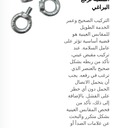
البراغي
التركيب الصحيح وعمر
الخدمة الطويل
للمقابس العينية هو
قضية أساسية تؤثر على
عامل السلامة. عند
تركيب مقبض عيني،
تأكد من ربطه بشكل
صحيح بالعنصر الذي
ترغب في رفعه. يجب
أن يتحمل الاتصال
الحمل دون أي خطر
على الفشل. بالإضافة
إلى ذلك، تأكد من
فحص المقابس العينية
بشكل متكرر والبحث
عن علامات الصدأ أو