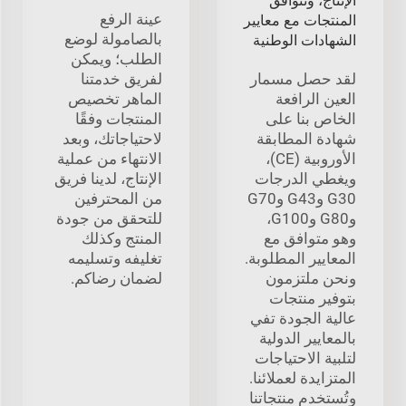
الإنتاج، وتتوافق
عينة الرفع
المنتجات مع معايير
بالصامولة لوضع
الشهادات الوطنية
الطلب؛ ويمكن
لقد حصل مسمار
لفريق خدمتنا
العين الرافعة
الماهر تخصيص
الخاص بنا على
المنتجات وفقًا
شهادة المطابقة
لاحتياجاتك، وبعد
الأوروبية (CE)،
الانتهاء من عملية
ويغطي الدرجات
الإنتاج، لدينا فريق
G30 وG43 وG70
من المحترفين
وG80 وG100،
للتحقق من جودة
وهو متوافق مع
المنتج وكذلك
المعايير المطلوبة.
تغليفه وتسليمه
ونحن ملتزمون
لضمان رضاكم.
بتوفير منتجات
عالية الجودة تفي
بالمعايير الدولية
لتلبية الاحتياجات
المتزايدة لعملائنا.
وتُستخدم منتجاتنا