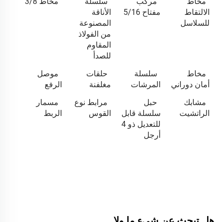
مخاط
مركب
سلسلة
مخاط 3/8
الالتقاط
مفتاح 5/16
الأناقة
للسلاسل
المصنوعة
من الفولاذ
المقاوم
للصدأ
مخاط
سلسلة
حلقات
موصل
أمان دوراني
المرشات
مغلفنة
الرفع
مشابك
حبل
مرابط نوع
مسمار
الراتشيت
سلسلة قابل
القوس
الربط
للتعديل ذو 4
أرجل
هل تبحث عن شيءٍ ما ولا