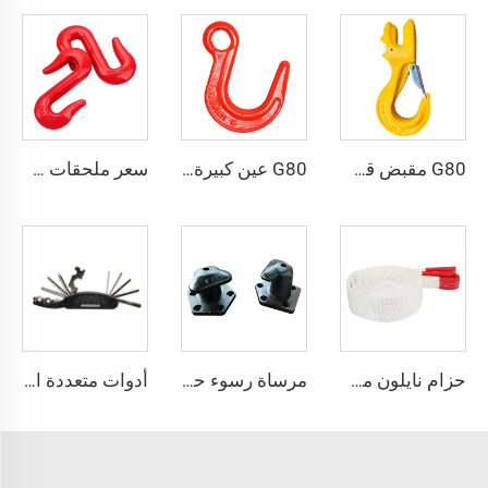
G80 مقبض قصير لتعديل طول السلسلة
G80 عين كبيرة من الفولاذ المقاوم للصدأ المستخدم في الصب
سعر ملحقات حزام الرفع G80 من الفولاذ المقاوم للصدأ S hook
حزام نايلون مسطح 100% بسعة 2 طن، 3 أطنان، 5 أطنان لرفع الأحمال
مرساة رسوء حديدية قوية الصنع
أدوات متعددة الوظائف محمولة