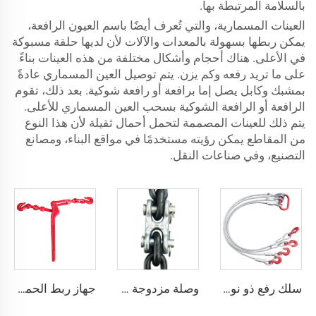
بالسلامة المرتبطة بها.
العينات المسمارية، والتي تُعرف أيضًا باسم العيون الرافعة،
يمكن ربطها بسهولة بالمعدات والآلات لأن لديها حلقة مسبوكة
في الأعلى. هناك أحجام وأشكال مختلفة من هذه العينات بناءً
على ما تريد رفعه وكم يزن. يتم توصيل العين المسماري عادةً
بمشبك وكابل يصل إما برافعة أو رافعة شوكية. بعد ذلك، تقوم
الرافعة أو الرافعة الشوكية بسحب العين المسماري للأعلى.
يتم ذلك للعينات المصممة لتحمل أحمال ثقيلة لأن هذا النوع
من المقاطع يمكن رؤيته مستخدمًا في مواقع البناء، ومصانع
التصنيع، وفي صناعات النقل.
سلك رفع ذو نواة فولاذية مغلف بالزنك وذو أربع ساقين
وصلة مزدوجة من نوع H مصنوعة من الفولاذ المقاوم للصدأ المطلي بالزنك بالتسخين
جهاز ربط الحمل من النوع الرافعة مقاس 3/8-1/2 بوصة مع مشبكGrab