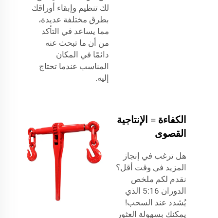
لك تنظيم وإبقاء أوراقك
بطرق مختلفة عديدة،
مما يساعد في التأكد
من أن ما تبحث عنه
دائمًا في المكان
المناسب عندما تحتاج
إليه.
الكفاءة = الإنتاجية
القصوى
هل ترغب في إنجاز
المزيد في وقت أقل؟
نقدم لكم ملخص
الدوران 5:16 الذي
يُشدد عند السحب!
يمكنك بسهولة العثور