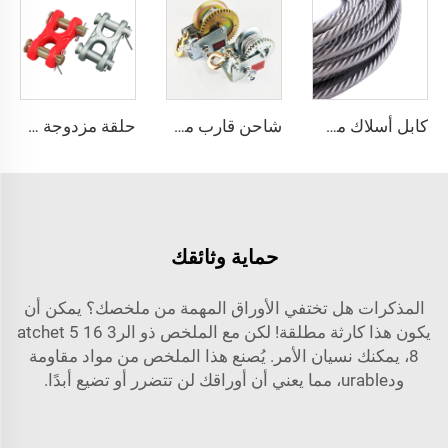
كابل أسلاك مطلي بالـ PVC من الفولاذ المقاوم للصدأ نوع 7x7 و7x19
شاحن قارب من الفولاذ المقاوم للصدأ بقوة 1200 رطل مع فرامل
حلقة مزدوجة على شكل H مصنوعة بطريقة الصب الساخن
حماية وثائقك
المذكرات هل تختفي الأوراق المهمة من ملخصك؟ يمكن أن
يكون هذا كارثة مطلقة! لكن مع الملخص ذو الرatchet 5 16 3
8، يمكنك نسيان الأمر. يُصنع هذا الملخص من مواد مقاومة
ودurable، مما يعني أن أوراقك لن تتضرر أو تضيع أبدًا.