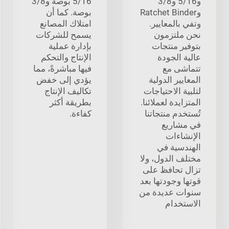
و5/16 و3/8
5/16 بوصة و3/8
وRatchet Binder
بوصة. كما أن
وتفي بالمعايير.
امتلاك المصانع
نحن ملتزمون
يسمح للشركات
بتوفير منتجات
بإدارة عملية
عالية الجودة
الإنتاج والتحكم
تتماشى مع
فيها مباشرةً، مما
المعايير الدولية
يؤدي إلى خفض
لتلبية الاحتياجات
تكاليف الإنتاج
المتزايدة لعملائنا.
بطريقة أكثر
تُستخدم منتجاتنا
كفاءة.
في مشاريع
الإنشاءات
الهندسية في
مختلف الدول، ولا
تزال تحافظ على
قوتها وجودتها بعد
سنوات عديدة من
الاستخدام