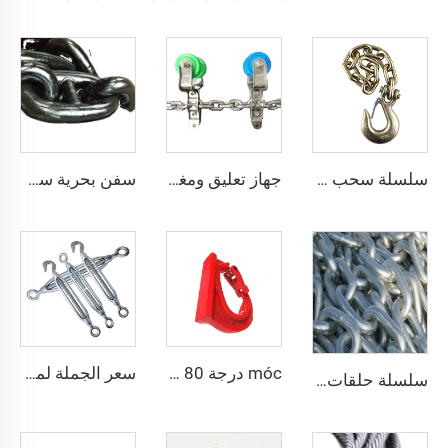
سلسلة سحب نقل G70 مطلية بالزنك الأصفر مع ألمف الحجز و钧 الباب
جهاز تعليق ومغزل للمعدات خط نقل الدواجن المعلق
سفن بحرية سفينة قارب رابط دراسة سلسلة描
móc درجة 80 ملحومة للاستخدام في الرفع والوصل
سعر الجملة لمثبت جيس المفتوح المطلي بالزنك مع عين حديدية
سلسلة حلقات دراسية عالية الجودة G80 مغلفنة بالغمس الساخن لاستخدامات الوقاية