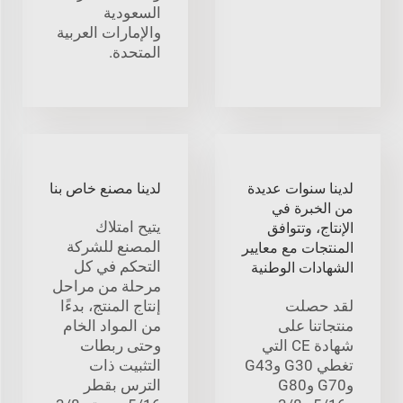
السعودية
والإمارات العربية
المتحدة.
لدينا سنوات عديدة
لدينا مصنع خاص بنا
من الخبرة في
يتيح امتلاك
الإنتاج، وتتوافق
المصنع للشركة
المنتجات مع معايير
التحكم في كل
الشهادات الوطنية
مرحلة من مراحل
لقد حصلت
إنتاج المنتج، بدءًا
منتجاتنا على
من المواد الخام
شهادة CE التي
وحتى ربطات
تغطي G30 وG43
التثبيت ذات
وG70 وG80
الترس بقطر