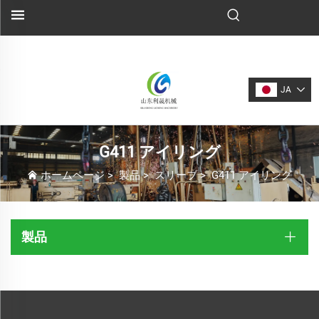
JA
G411 アイリング
ホームページ
>
製品
>
スリーブ
>
G411 アイリング
製品