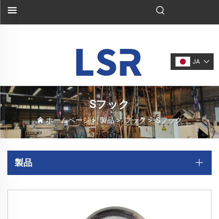
JA
Sフック
ホームページ
>
製品
>
フック
>
Sフック
製品