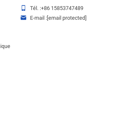
Tél. :
+86 15853747489
E-mail :
[email protected]
lique