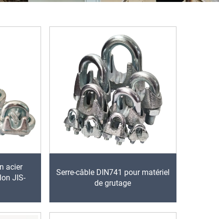
n acier
Serre-câble DIN741 pour matériel
lon JIS-
de grutage