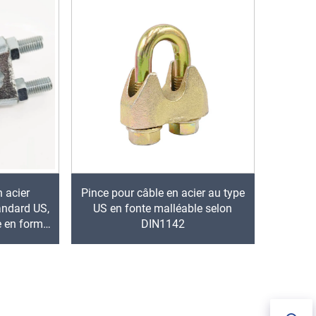
n acier
Pince pour câble en acier au type
andard US,
US en fonte malléable selon
e en forme
DIN1142