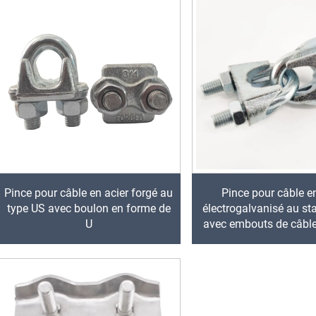
Pince pour câble en acier forgé au
Pince pour câble e
type US avec boulon en forme de
électrogalvanisé au st
U
avec embouts de câbl
de U