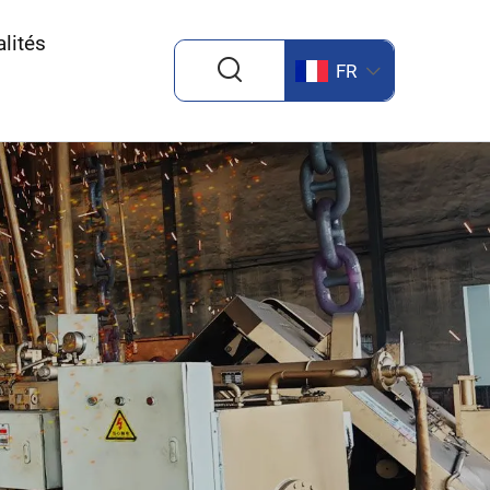
lités
FR