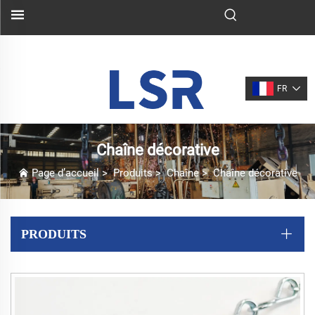
FR
Chaîne décorative
Page d’accueil
>
Produits
>
Chaîne
>
Chaîne décorative
PRODUITS