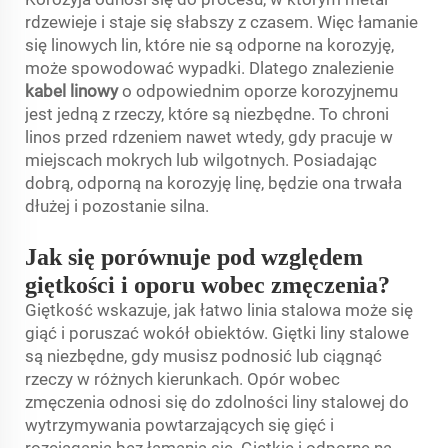
rdzewieje i staje się słabszy z czasem. Więc łamanie
się linowych lin, które nie są odporne na korozyję,
może spowodować wypadki. Dlatego znalezienie
kabel linowy
o odpowiednim oporze korozyjnemu
jest jedną z rzeczy, które są niezbędne. To chroni
linos przed rdzeniem nawet wtedy, gdy pracuje w
miejscach mokrych lub wilgotnych. Posiadając
dobrą, odporną na korozyję linę, będzie ona trwała
dłużej i pozostanie silna.
Jak się porównuje pod względem
giętkości i oporu wobec zmęczenia?
Giętkość wskazuje, jak łatwo linia stalowa może się
giąć i poruszać wokół obiektów. Giętki liny stalowe
są niezbędne, gdy musisz podnosić lub ciągnąć
rzeczy w różnych kierunkach. Opór wobec
zmęczenia odnosi się do zdolności liny stalowej do
wytrzymywania powtarzających się gięć i
rozciągania bez łamania się. Giętkie i odporne na