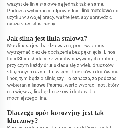
wszystkie linie stalowe są jednak takie same.
Podczas wybierania odpowiedniej
lina metalowa
do
użytku w swojej pracy, ważne jest, aby sprawdzić
nasze specjalne cechy.
Jak silna jest linia stalowa?
Moc linosa jest bardzo ważna, ponieważ musi
wytrzymać ciężkie obciążenia bez pęknięcia. Linos
LoadStar składa się z warstw nazywanych drutami,
przy czym każdy drut składa się z wielu druczków
skręconych razem. Im więcej druczków i drutów ma
linos, tym będzie silniejszy. To oznacza, że podczas
wybierania
linowe Pasma
, warto wybrać linos, który
ma większą liczbę druczków i drutów dla
mocniejszego lina.
Dlaczego opór korozyjny jest tak
kluczowy?
Korozyja odnosi się do procesu, w którym metal