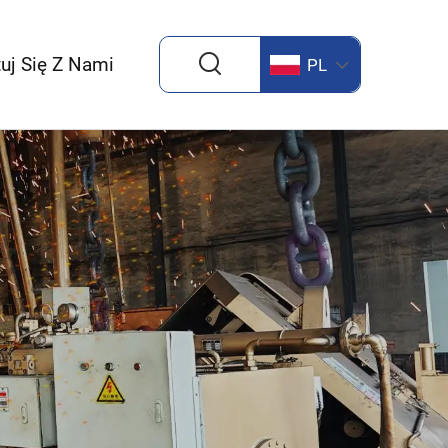
uj Się Z Nami
PL