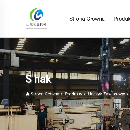
Strona Główna
Produk
S hak
Strona Główna
>
Produkty
>
Haczyk Zawiasowy