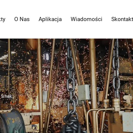
ty
O Nas
Aplikacja
Wiadomości
Skontakt
>
S hak