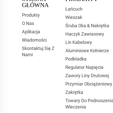
GŁÓWNA
Łańcuch
Produkty
Wieszak
O Nas
Śruba Oka & Nakrętka
Aplikacja
Haczyk Zawiasowy
Wiadomości
Lin Kabelowy
Skontaktuj Się Z
Aluminiowe Kołnierze
Nami
Podkładka
Regulator Napięcia
Zawory Liny Drutowej
Przymiar Obciążeniowy
Zakrętka
Towary Do Podnoszenia
Wleczenia