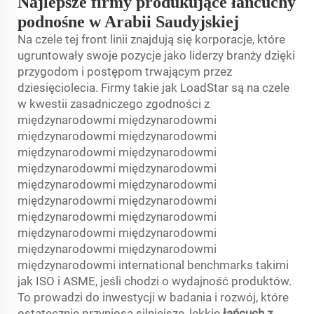
Najlepsze firmy produkujące łańcuchy
podnośne w Arabii Saudyjskiej
Na czele tej front linii znajdują się korporacje, które
ugruntowały swoje pozycje jako liderzy branży dzięki
przygodom i postępom trwającym przez
dziesięciolecia. Firmy takie jak LoadStar są na czele
w kwestii zasadniczego zgodności z
międzynarodowmi międzynarodowmi
międzynarodowmi międzynarodowmi
międzynarodowmi międzynarodowmi
międzynarodowmi międzynarodowmi
międzynarodowmi międzynarodowmi
międzynarodowmi międzynarodowmi
międzynarodowmi międzynarodowmi
międzynarodowmi międzynarodowmi
międzynarodowmi międzynarodowmi
międzynarodowmi international benchmarks takimi
jak ISO i ASME, jeśli chodzi o wydajność produktów.
To prowadzi do inwestycji w badania i rozwój, które
ostatecznie przyniosą silniejsze, lekkie
łańcuch z