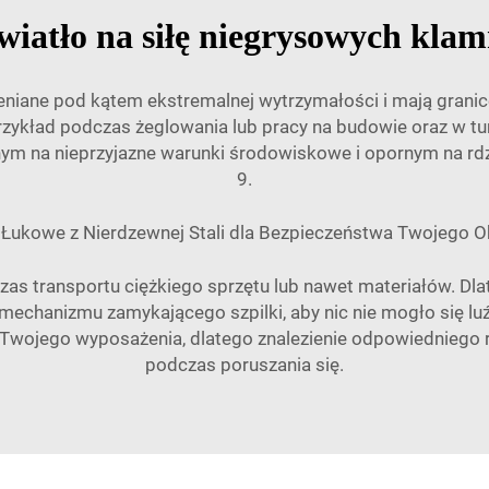
wiatło na siłę niegrysowych kla
ceniane pod kątem ekstremalnej wytrzymałości i mają grani
rzykład podczas żeglowania lub pracy na budowie oraz w tur
rnym na nieprzyjazne warunki środowiskowe i opornym na rdz
9.
 Łukowe z Nierdzewnej Stali dla Bezpieczeństwa Twojego O
zas transportu ciężkiego sprzętu lub nawet materiałów. Dl
z mechanizmu zamykającego szpilki, aby nic nie mogło się l
wojego wyposażenia, dlatego znalezienie odpowiedniego r
podczas poruszania się.