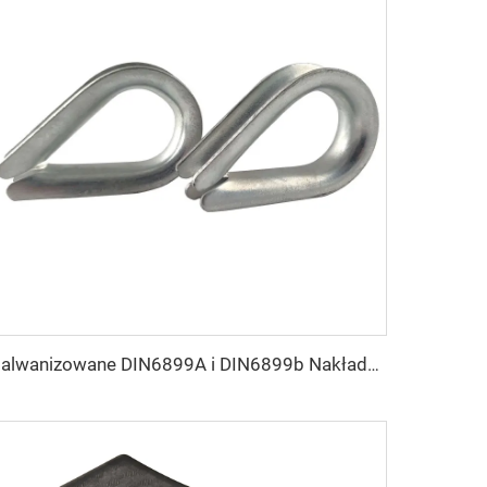
Galwanizowane DIN6899A i DIN6899b Nakładki na pasy z przewodu