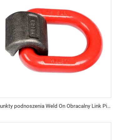
Punkty podnoszenia Weld On Obracalny Link Pierścień Ładunkowy D Link