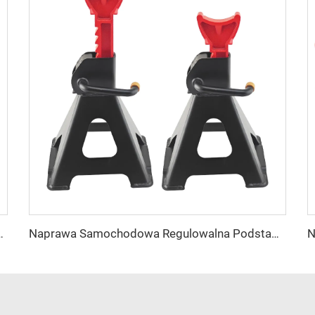
onej podnoszącej śruby
Naprawa Samochodowa Regulowalna Podstawa Jacka od 3 Ton do 6 Ton