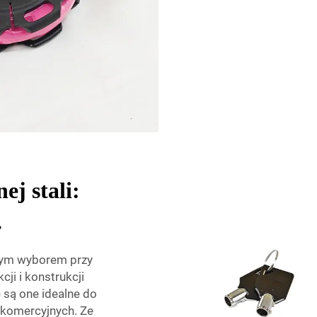
j stali:
.
lnym wyborem przy
i i konstrukcji
są one idealne do
 komercyjnych. Ze