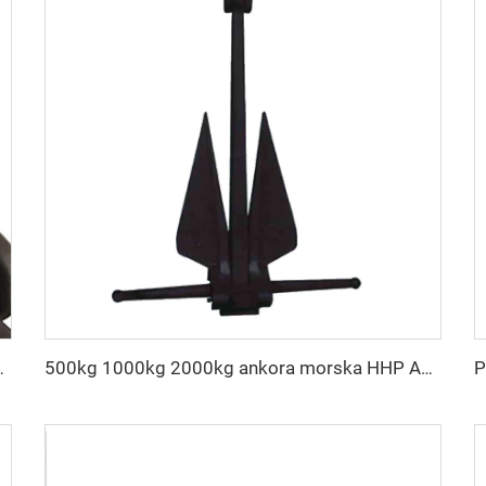
ny pas wysokiej wytrzymałości
500kg 1000kg 2000kg ankora morska HHP Ankora Danforth