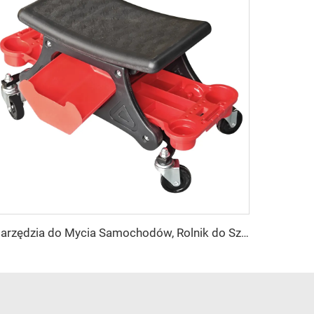
Narzędzia do Mycia Samochodów, Rolnik do Szczegółowych Prac, Bank Polerujący, Fotel