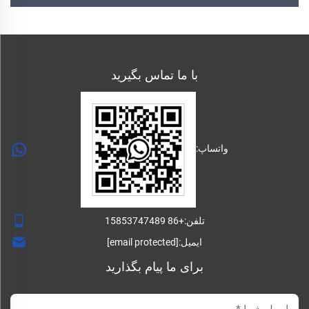
با ما تماس بگیرید
واتساپ:
تلفن:
+86 15853747489
ایمیل:
[email protected]
برای ما پیام بگذارید