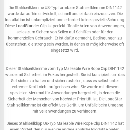
Die Stahlseilklemme US-Typ formbare Stahlseilklemme DIN1142
wurde daraufhin entwickelt, schnell und einfach einzusetzen. Die
Installation ist unkompliziert und erfordert keine spezielle Schulung.
Diese
LoadStar
der Clip ist perfekt für alle Arten von Anwendungen,
sei es zum Sichern von Seilen auf Schiffen oder für den
kommerziellen Gebrauch. Er ist dafür gemacht, Bedingungen zu
überstehen, die streng sein werden, in denen er möglicherweise oft
eingesetzt wird.
Dieser Stahlseilklemme vom Typ Malleable Wire Rope Clip DIN1142
wurde mit Sicherheit im Fokus hergestellt. Sie ist konzipiert, um das
Seil sicher zu halten und sicherzustellen, dass es selbst unter
extremer Kraft nicht aufgerissen wird. Sie wurde mit diesem
speziellen Merkmal für Anwendungen hergestellt, in denen die
Sicherheit der Menschen von höchster Priorität ist. Die LoadStar
Stahlseilklemme ist ein effektives Gerät, um Unfälle beim Umgang
mit Seilanwendungen zu verhindern.
Dieses Stahlseilklipp Us-Typ Malleable Wire Rope Clip DIN1142 hat
einen Vorteil, den nur wenige andere ähnliche Produkte bieten,