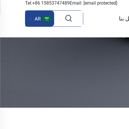
Tel:+86 15853747489
Email:
[email protected]
 بنا
AR