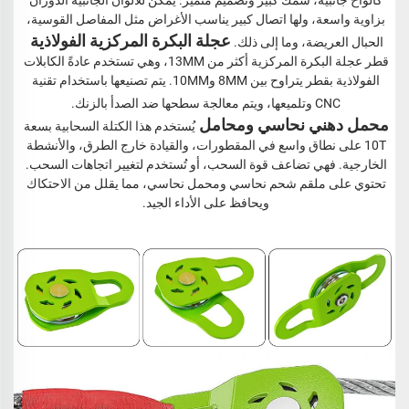
بزاوية واسعة، ولها اتصال كبير يناسب الأغراض مثل المفاصل القوسية، 
عجلة البكرة المركزية الفولاذية 
الحبال العريضة، وما إلى ذلك. 
قطر عجلة البكرة المركزية أكثر من 13MM، وهي تستخدم عادةً الكابلات 
الفولاذية بقطر يتراوح بين 8MM و10MM. يتم تصنيعها باستخدام تقنية 
CNC وتلميعها، ويتم معالجة سطحها ضد الصدأ بالزنك. 
محمل دهني نحاسي ومحامل 
يُستخدم هذا الكتلة السحابية بسعة 
10T على نطاق واسع في المقطورات، والقيادة خارج الطرق، والأنشطة 
الخارجية. فهي تضاعف قوة السحب، أو تُستخدم لتغيير اتجاهات السحب. 
تحتوي على ملقم شحم نحاسي ومحمل نحاسي، مما يقلل من الاحتكاك 
ويحافظ على الأداء الجيد. 