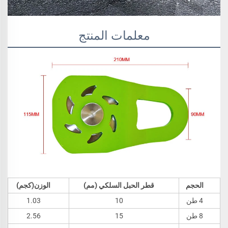
معلمات المنتج
الحجم
قطر الحبل السلكي (مم)
الوزن(كجم)
4 طن
10
1.03
8 طن
15
2.56