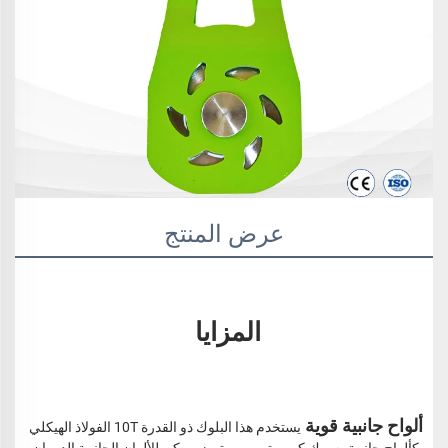
عرض المنتج
المزايا 
ألواح جانبية قوية 
يستخدم هذا البلوك ذو القدرة 10T الفولاذ الهيكلي 
كألواح جانبية، سمك كبير وتصميم متميز. يمكن للألوان الجانبية الدوران 