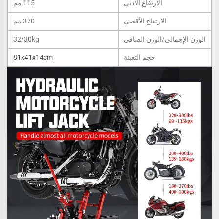
الارتفاع الأدنى
115 مم
الارتفاع الأقصى
370 مم
الوزن الإجمالي/الوزن الصافي
32/30kg
حجم التعبئة
81x41x14cm