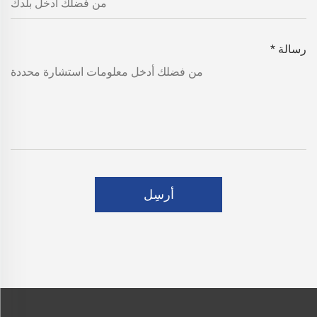
رسالة
*
أرسِل