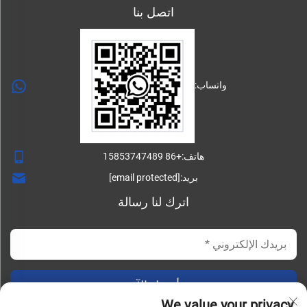
اتصل بنا
واتساب:
هاتف:
+86 15853747489
بريد:
[email protected]
اترك لنا رسالة
أرسل الآن
We value your privacy