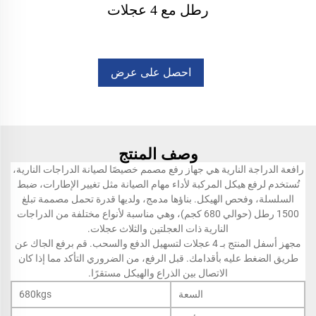
رطل مع 4 عجلات
احصل على عرض
أسعار
وصف المنتج
رافعة الدراجة النارية هي جهاز رفع مصمم خصيصًا لصيانة الدراجات النارية،
تُستخدم لرفع هيكل المركبة لأداء مهام الصيانة مثل تغيير الإطارات، ضبط
السلسلة، وفحص الهيكل. بناؤها مدمج، ولديها قدرة تحمل مصممة تبلغ
1500 رطل (حوالي 680 كجم)، وهي مناسبة لأنواع مختلفة من الدراجات
النارية ذات العجلتين والثلاث عجلات.
مجهز أسفل المنتج بـ 4 عجلات لتسهيل الدفع والسحب. قم برفع الجاك عن
طريق الضغط عليه بأقدامك. قبل الرفع، من الضروري التأكد مما إذا كان
الاتصال بين الذراع والهيكل مستقرًا.
السعة
680kgs